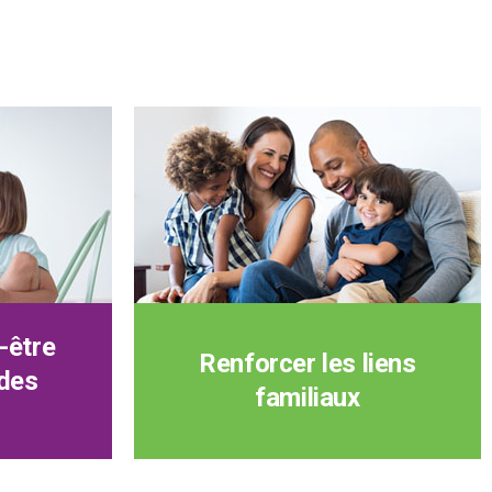
-être
Renforcer les liens
 des
familiaux