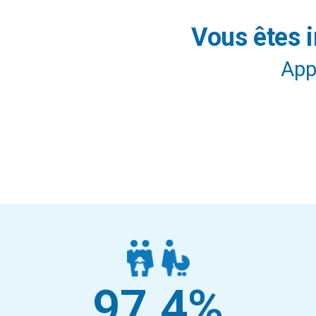
Vous êtes i
Cliquez ici
Appe
97.4
%