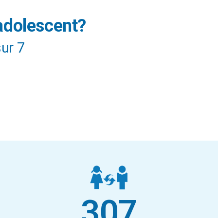
 adolescent?
Cliquez ici
sur 7
307