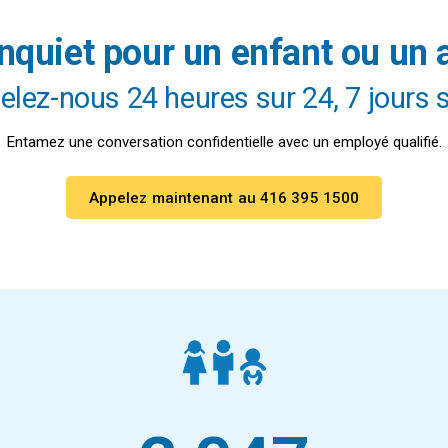
nquiet pour un enfant ou un
Cliquez ici
Cliquez ici
lez-nous 24 heures sur 24, 7 jours 
Entamez une conversation confidentielle avec un employé qualifié.
Appelez maintenant au 416 395 1500