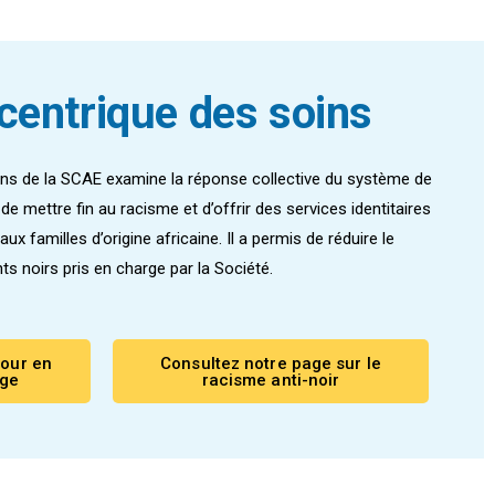
centrique des soins
ns de la SCAE examine la réponse collective du système de
de mettre fin au racisme et d’offrir des services identitaires
x familles d’origine africaine. Il a permis de réduire le
s noirs pris en charge par la Société.
pour en
Consultez notre page sur le
age
racisme anti-noir